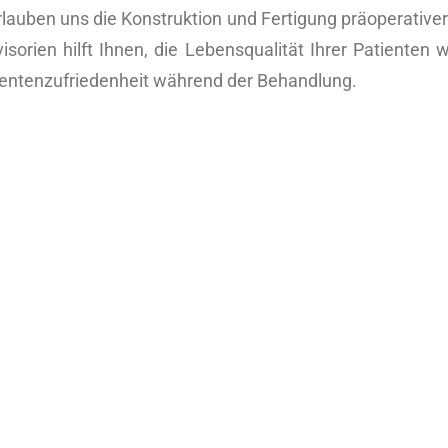
rlauben uns die Konstruktion und Fertigung präoperativer 
isorien hilft Ihnen, die Lebensqualität Ihrer Patienten
tientenzufriedenheit während der Behandlung.
3D gedrucktes Modell
Intelligente Positionierung
Provisorische Abutments