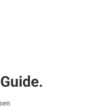
rGuide.
ssen